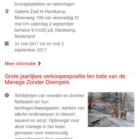
bronsplastieken en tekeningen
Galerie Zuid te Harskamp,
Molenweg 109 van woensdag 31
mei t/m zaterdag 2 september
behalve 9 t/m25 juli, Harskamp,
Nederland
31 mei 2017 tot en met 2
september 2017
Meer informatie
Grote jaarlijkes verkoopexpositie ten bate van de
Manege Zonder Drempels
Schilderijen van moeder en dochter
Nellestein en hun
leerlingen/kwastgasten, werken van
allerlei onderwerpen in olieverf,
aquarel en acryl. Opbrengst voor
deze manege in het leven
geroepen voor meervoudig
gehandicapten door oprichter