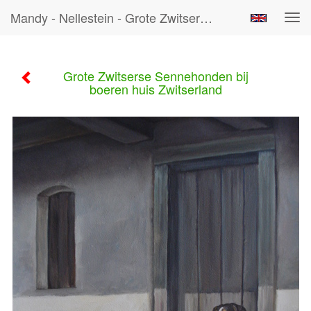
Mandy - Nellestein - Grote Zwitserse Sennehonden Bij Boeren Huis Zwitserland
Tog
navi
Grote Zwitserse Sennehonden bij
boeren huis Zwitserland