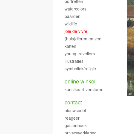
portretten
watercolors
paarden
wildlife
joie de vivre
(huis)dieren en vee
katten
young travellers
illustraties
symboliek/religie
online winkel
kunstkaart versturen
contact
nieuwsbrief
reageer
gastenboek
privacyverklaring