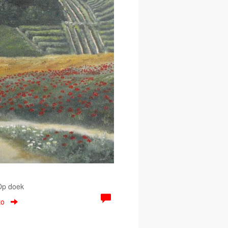
 Op doek
to