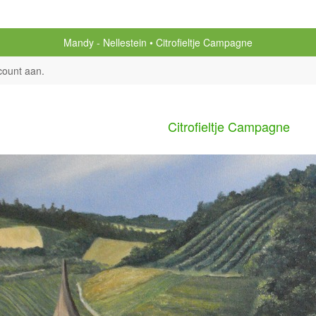
Mandy - Nellestein
Citrofieltje Campagne
count aan
.
Citrofieltje Campagne