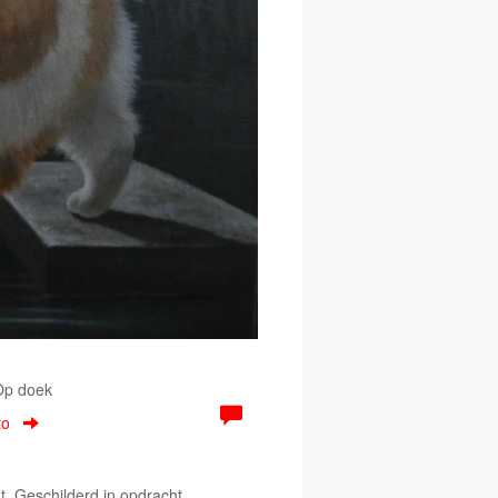
 Op doek
to
. Geschilderd in opdracht.