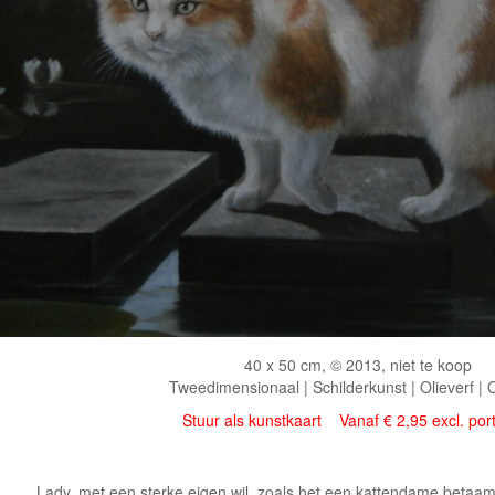
40 x 50 cm, © 2013, niet te koop
Tweedimensionaal | Schilderkunst | Olieverf |
Stuur als kunstkaart
Vanaf € 2,95 excl. por
Lady, met een sterke eigen wil, zoals het een kattendame betaamt