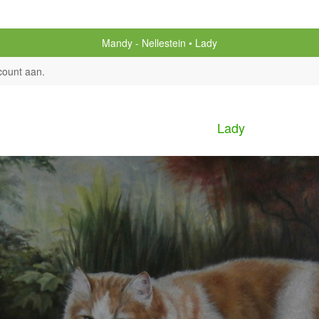
Mandy - Nellestein
Lady
count aan
.
Lady