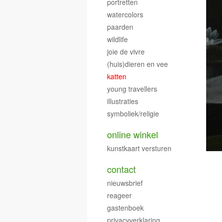
portretten
watercolors
paarden
wildlife
joie de vivre
(huis)dieren en vee
katten
young travellers
illustraties
symboliek/religie
online winkel
kunstkaart versturen
contact
nieuwsbrief
reageer
gastenboek
privacyverklaring