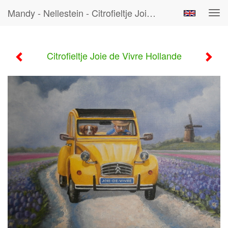
Mandy - Nellestein - Citrofieltje Joie De Vivre Hollande
Tog
navi
Citrofieltje Joie de Vivre Hollande