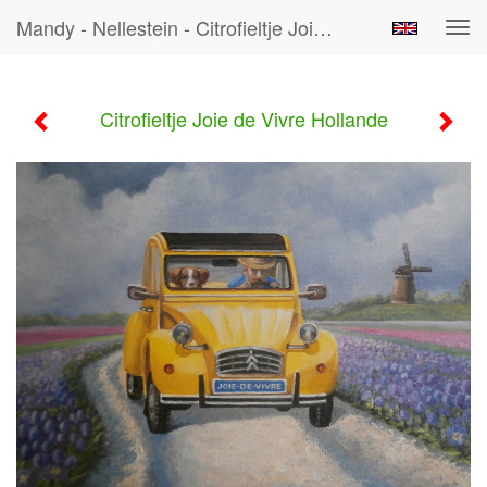
Mandy - Nellestein - Citrofieltje Joie De Vivre Hollande
Tog
navi
Citrofieltje Joie de Vivre Hollande