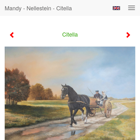
Mandy - Nellestein - Citella
Tog
navi
Citella