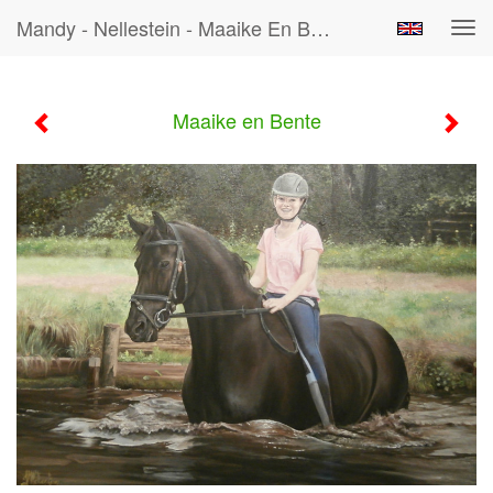
Mandy - Nellestein - Maaike En Bente
Tog
navi
Maaike en Bente