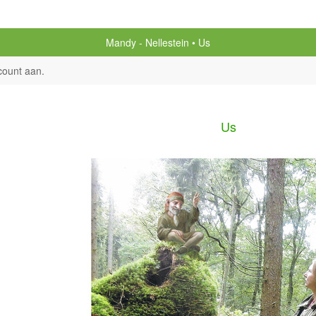
Mandy - Nellestein
Us
count aan
.
Us