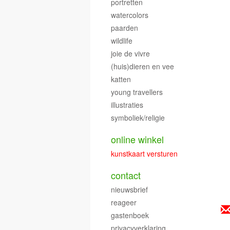
portretten
watercolors
paarden
wildlife
joie de vivre
(huis)dieren en vee
katten
young travellers
illustraties
symboliek/religie
online winkel
kunstkaart versturen
contact
nieuwsbrief
reageer
gastenboek
privacyverklaring