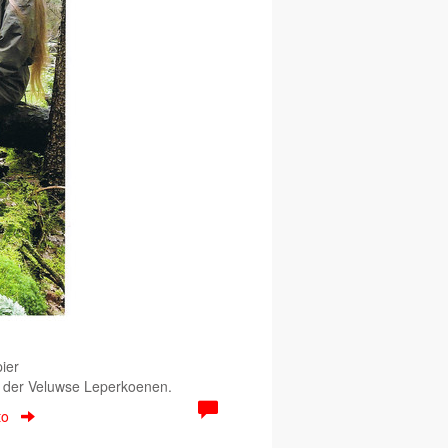
ier
er der Veluwse Leperkoenen.
to