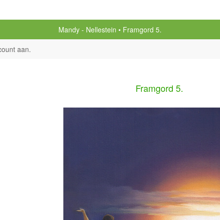
Mandy - Nellestein
Framgord 5.
count aan
.
Framgord 5.