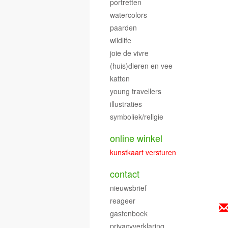
portretten
watercolors
paarden
wildlife
joie de vivre
(huis)dieren en vee
katten
young travellers
illustraties
symboliek/religie
online winkel
kunstkaart versturen
contact
nieuwsbrief
reageer
gastenboek
privacyverklaring