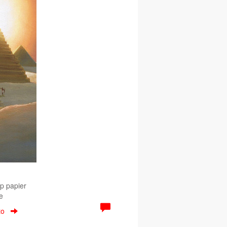
Op papier
e
to