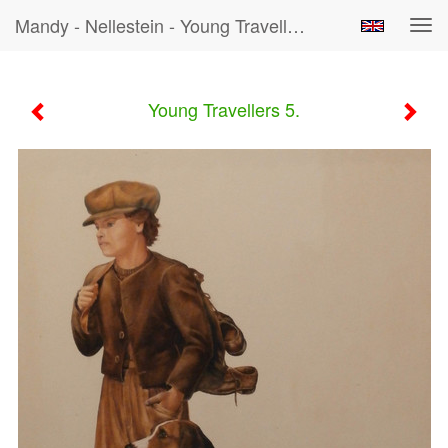
Mandy - Nellestein - Young Travellers 5.
Tog
navi
Young Travellers 5.