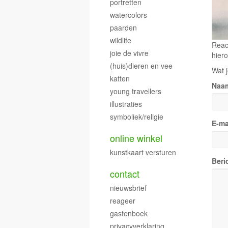
portretten
watercolors
paarden
wildlife
Reac
joie de vivre
hiero
(huis)dieren en vee
Wat j
katten
Naa
young travellers
illustraties
symboliek/religie
E-ma
online winkel
kunstkaart versturen
Beri
contact
nieuwsbrief
reageer
gastenboek
privacyverklaring