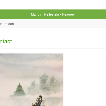
Mandy - Nellestein
Reageer
count aan
.
ntact