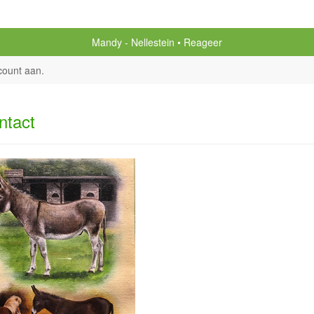
Mandy - Nellestein
Reageer
count aan
.
ntact