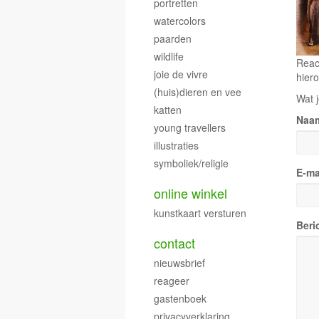
portretten
watercolors
paarden
wildlife
Reac
joie de vivre
hiero
(huis)dieren en vee
Wat j
katten
Naa
young travellers
illustraties
symboliek/religie
E-ma
online winkel
kunstkaart versturen
Beri
contact
nieuwsbrief
reageer
gastenboek
privacyverklaring