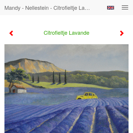
Mandy - Nellestein - Citrofieltje Lavande
Tog
navi
Citrofieltje Lavande